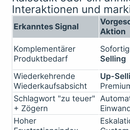
Interaktionen und marki
Vorges
Erkanntes Signal
Aktion
Komplementärer
Soforti
Produktbedarf
Selling
Wiederkehrende
Up-Sell
Wiederkaufsabsicht
Premiu
Schlagwort "zu teuer"
Automat
+ Zögern
Einwand
Hoher
Eskalat