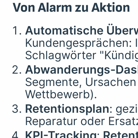
Von Alarm zu Aktion
Automatische Übe
Kundengesprächen: Ir
Schlagwörter "Kündi
Abwanderungs-Das
Segmente, Ursachen 
Wettbewerb).
Retentionsplan
: gez
Reparatur oder Ersat
KPI-Tracking
:
Reten