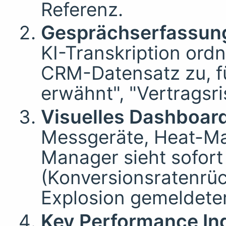
Referenz.
Gesprächserfassung 
KI-Transkription ord
CRM-Datensatz zu, fü
erwähnt", "Vertragsri
Visuelles Dashboard
Messgeräte, Heat-Ma
Manager sieht sofor
(Konversionsratenrü
Explosion gemeldete
Key Performance Ind