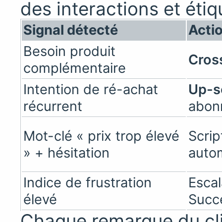
des interactions et étiq
Signal détecté
Acti
Besoin produit
Cros
complémentaire
Intention de ré-achat
Up-s
récurrent
abon
Mot-clé « prix trop élevé
Scrip
» + hésitation
auto
Indice de frustration
Esca
élevé
Succ
Chaque remarque du cl