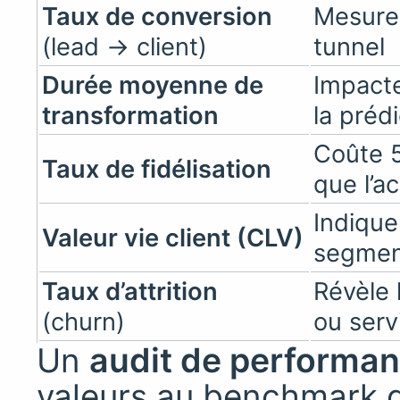
Taux de conversion
Mesure 
(lead → client)
tunnel
Durée moyenne de
Impacte
transformation
la prédi
Coûte 
Taux de fidélisation
que l’ac
Indique 
Valeur vie client (CLV)
segme
Taux d’attrition
Révèle l
(churn)
ou serv
Un
audit de performa
valeurs au benchmark d