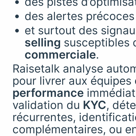
des pistes d’optimis
des alertes précoces
et surtout des signau
selling
susceptibles d
commerciale
.
Raisetalk analyse aut
pour livrer aux équipes
performance
immédiate
validation du
KYC
, dét
récurrentes, identificat
complémentaires, ou enc