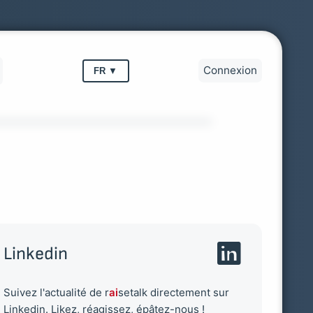
Connexion
FR
▼
Linkedin
Suivez l'actualité de r
ai
setalk directement sur
Linkedin. Likez, réagissez, épâtez-nous !